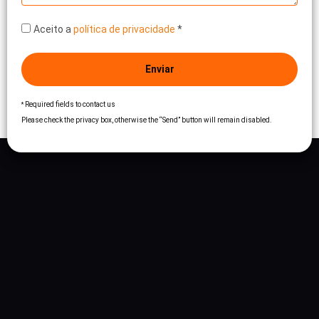
Aceito a
política de privacidade
*
Enviar
Required fields to contact us
*
Please check the privacy box, otherwise the “Send” button will remain disabled.