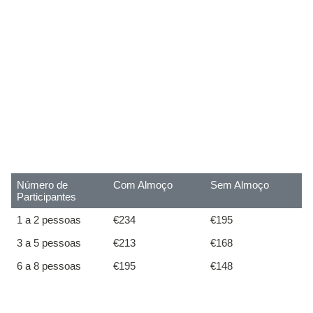
Número de
Com Almoço
Sem Almoço
Participantes
1 a 2 pessoas
€234
€195
3 a 5 pessoas
€213
€168
6 a 8 pessoas
€195
€148